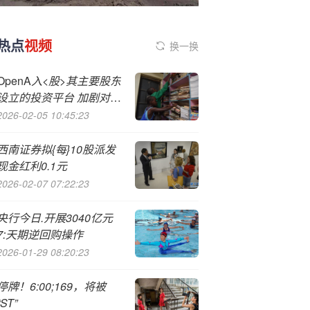
热点
视频
换一换
OpenA
入<股>其主要股东
设立的投资平台 加剧对AI
领域闭环交易的担忧
2026-02-05 10:45:23
西南证券拟{每}10股派发
现金红利0.1元
2026-02-07 07:22:23
央行今日.开展3040亿元
7:天期逆回购操作
2026-01-29 08:20:23
停牌！6:00;169，将被
“ST”