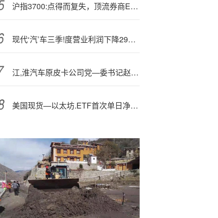
沪指3700:点得而复失，顶流券商ETF（512000）多空激战，东财成交再登顶，基金经理：牛市中关注补涨券商
现代‘汽’车三季!度营业利润下降29%，受美国关税影响
江,淮汽车原皮卡公司党—委书记赵涛被查
美国现货—以太坊.ETF首次单日净流入超10亿美元 累计净流入破百亿