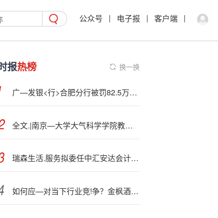
公众号
电子报
客户端
时报
热榜
换一换
广—发银<行>合肥分行被罚82.5万元：因违反金融科技管理规定等
全文.|南京—大学大气科学学院教授、副院长雷荔傈：以跨学科教育培育可持续发展挑战的“破局者”
瑞森生活.服务拟委任中汇安达会计师事务所为公司核数师
如何应—对当下行业竞!争？金枫酒业：加紧布局高端产品和创新品类，稳固核心市场并拓展外埠市场